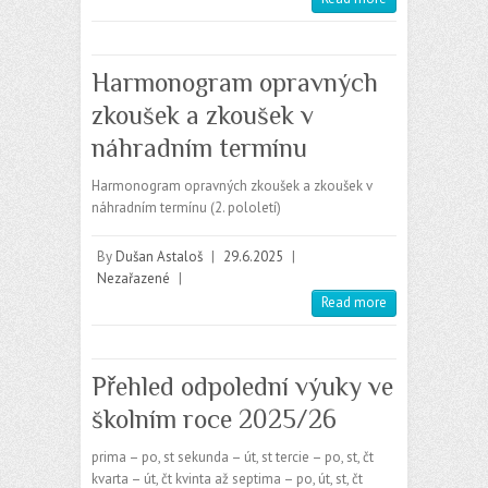
Harmonogram opravných
zkoušek a zkoušek v
náhradním termínu
Harmonogram opravných zkoušek a zkoušek v
náhradním termínu (2. pololetí)
By
Dušan Astaloš
|
29.6.2025
|
Nezařazené
|
Read more
Přehled odpolední výuky ve
školním roce 2025/26
prima – po, st sekunda – út, st tercie – po, st, čt
kvarta – út, čt kvinta až septima – po, út, st, čt