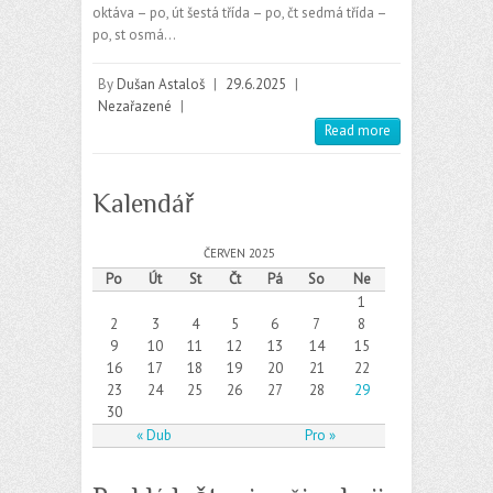
oktáva – po, út šestá třída – po, čt sedmá třída –
po, st osmá…
By
Dušan Astaloš
|
29.6.2025
|
Nezařazené
|
Read more
Kalendář
ČERVEN 2025
Po
Út
St
Čt
Pá
So
Ne
1
2
3
4
5
6
7
8
9
10
11
12
13
14
15
16
17
18
19
20
21
22
23
24
25
26
27
28
29
30
« Dub
Pro »