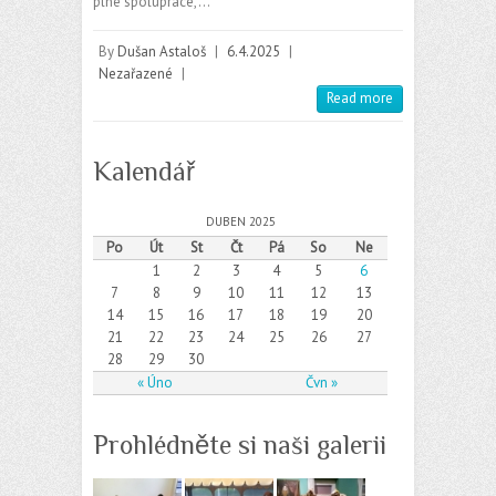
plné spolupráce,…
By
Dušan Astaloš
|
6.4.2025
|
Nezařazené
|
Read more
Kalendář
DUBEN 2025
Po
Út
St
Čt
Pá
So
Ne
1
2
3
4
5
6
7
8
9
10
11
12
13
14
15
16
17
18
19
20
21
22
23
24
25
26
27
28
29
30
« Úno
Čvn »
Prohlédněte si naši galerii