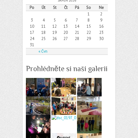
SRPEN 2026
Po
Út
St
Čt
Pá
So
Ne
1
2
3
4
5
6
7
8
9
10
11
12
13
14
15
16
17
18
19
20
21
22
23
24
25
26
27
28
29
30
31
« Čvn
Prohlédněte si naši galerii